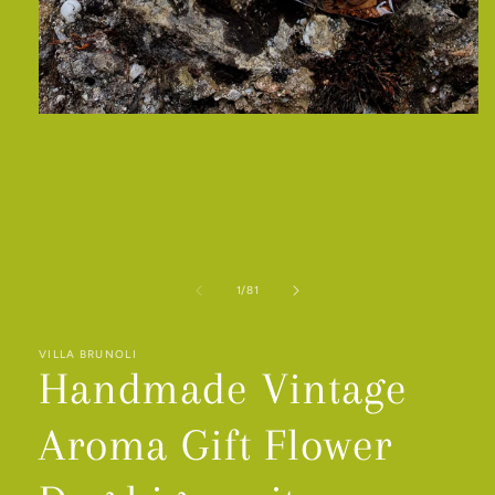
Medien
1
in
Modal
öffnen
von
1
/
81
VILLA BRUNOLI
Handmade Vintage
Aroma Gift Flower