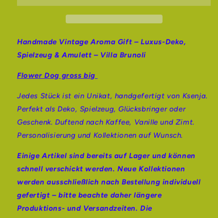
Gift
Gift
Flower
Flower
Dog
Dog
big
big
Handmade Vintage Aroma Gift – Luxus-Deko,
–
–
Spielzeug & Amulett – Villa Brunoli
mit
mit
Personalisierung/Personalized
Personalisierung/Personalized
Flower Dog gross big
-
-
Villa
Villa
Jedes Stück ist ein Unikat, handgefertigt von Ksenja.
Brunoli
Brunoli
Perfekt als Deko, Spielzeug, Glücksbringer oder
Geschenk. Duftend nach Kaffee, Vanille und Zimt.
Personalisierung und Kollektionen auf Wunsch.
Einige Artikel sind bereits auf Lager und können
schnell verschickt werden. Neue Kollektionen
werden ausschließlich nach Bestellung individuell
gefertigt – bitte beachte daher längere
Produktions- und Versandzeiten. Die