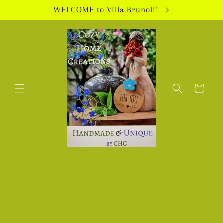
Direkt
WELCOME to Villa Brunoli!
zum
Inhalt
Warenkorb
oduktinformationen
ingen