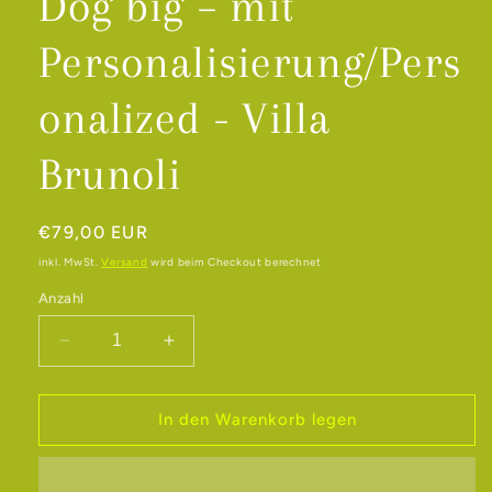
Dog big – mit
Personalisierung/Pers
onalized - Villa
Brunoli
Normaler
€79,00 EUR
Preis
inkl. MwSt.
Versand
wird beim Checkout berechnet
Anzahl
Verringere
Erhöhe
die
die
Menge
Menge
für
für
In den Warenkorb legen
Handmade
Handmade
Vintage
Vintage
Aroma
Aroma